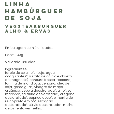
LINHA
HAMBÚRGUER
DE SOJA
Vegsteakburguer
alho & Ervas
Embalagem com 2 unidades
Peso: 190g
Validade 180 dias
Ingredientes:
farelo de soja, tofu (soja, água,
coagulantes*: sulfato de cálcio e cloreto
de magnésio), cenoura fresca, abóbora,
farinha de mandioca, cenoura, óleo de
soja, goma guar, |vinagre de maçã
orgânico, cebola desidratada*, alho*, sal
marinho*, salsinha desidratada*, orégano
desidratado*, páprica doce*, pimenta do
reino preta em pó*, estragão
desidratado*, sálvia desidratada*, molho
de pimenta vermelha.