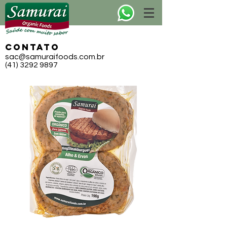
CONTATO
sac@samuraifoods.com.br
(41) 3292 9897