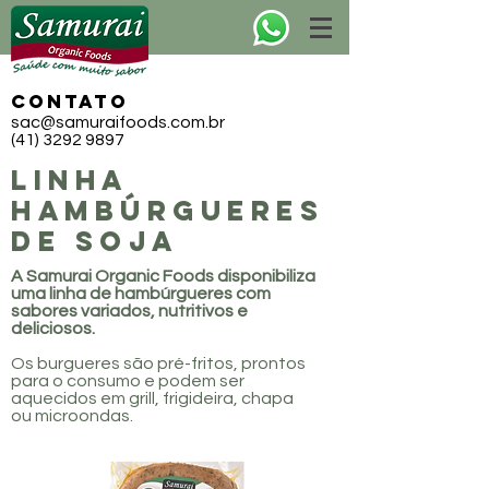
CONTATO
sac@samuraifoods.com.br
(41) 3292 9897
LINHA
hambúrgueres
de soja
A Samurai Organic Foods disponibiliza
uma linha de hambúrgueres com
sabores variados, nutritivos e
deliciosos.
Os burgueres são pré-fritos, prontos
para o consumo e podem ser
aquecidos em grill, frigideira, chapa
ou microondas.