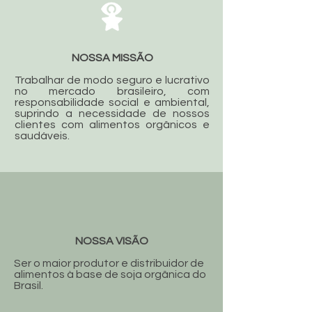
NOSSA MISSÃO
Trabalhar de modo seguro e lucrativo
no mercado brasileiro, com
responsabilidade social e ambiental,
suprindo a necessidade de nossos
clientes com alimentos orgânicos e
saudáveis.
NOSSA VISÃO
Ser o maior produtor e distribuidor de
alimentos à base de soja orgânica do
Brasil.