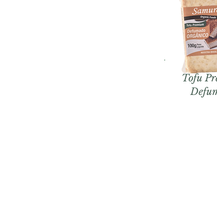
Tofu P
Defu