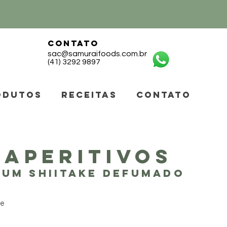
CONTATO
sac@samuraifoods.com.br
(41) 3292 9897
ODUTOS
RECEITAS
CONTATO
 APERITIVOS
IUM shiitake defumado
de