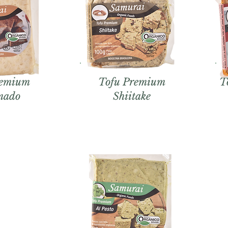
remium
Tofu Premium
T
mado
Shiitake