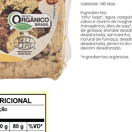
Validade 180 dias
Ingredientes:
tofu* (soja*, água, coagul
cálcio e cloreto de magnés
transgênico, óleo de soja
de girassol, shiitake desi
desidratada, sal marinho
natural de fumaça, desid
desidratada, pimenta do r
alecrim desidratado.
*ingredientes orgânicos.