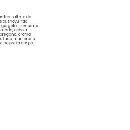
antes: sulfato de
io), shoyu não
*, gergelim, semente
dratado, cebola
, orégano, aroma
ratado, manjerona
eino preta em pó,