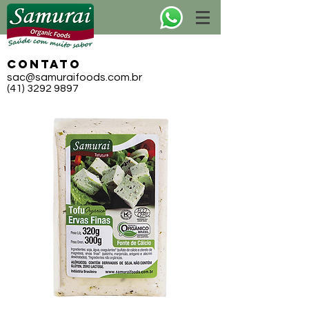
CONTATO
sac@samuraifoods.com.br
(41) 3292 9897