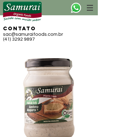
CONTATO
sac@samuraifoods.com.br
(41) 3292 9897