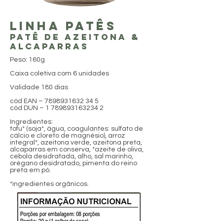
LINHA patês
patê de azeitona &
alcaparras
Peso: 160g
Caixa coletiva com 6 unidades
Validade 180 dias
cód EAN –
7898931632 34 5
cód DUN – 1 789893163234 2
Ingredientes:
tofu* (soja*, água, coagulantes: sulfato de
cálcio e cloreto de magnésio), arroz
integral*, azeitona verde, azeitona preta,
alcaparras em conserva, *azeite de oliva,
cebola desidratada, alho, sal marinho,
orégano desidratado, pimenta do reino
preta em pó.
*ingredientes orgânicos.